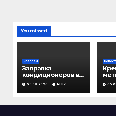
и авто
стро
сам
анк
You missed
НОВОСТИ
НОВОС
Заправка
Кре
кондиционеров в
мет
Бишкеке:
про
05.08.2026
ALEX
05.
профессиональны
кар
е услуги для дома
заг
и авто
стро
сам
анк