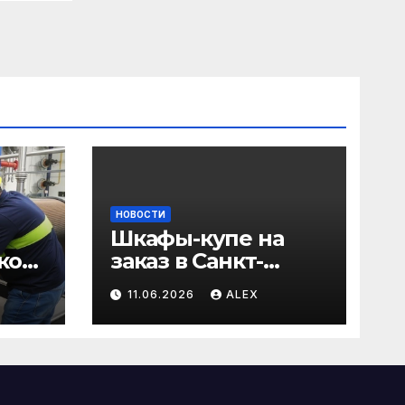
НОВОСТИ
Шкафы-купе на
ков:
заказ в Санкт-
Петербурге от
11.06.2026
ALEX
 и
производителя по
тоев
доступным ценам