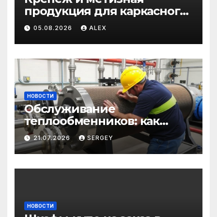
продукция для каркасного
и загородного
05.08.2026
ALEX
строительства: от
саморезов до анкеров
НОВОСТИ
Обслуживание
теплообменников: как
сохранить эффективность
21.07.2026
SERGEY
и избежать простоев
НОВОСТИ