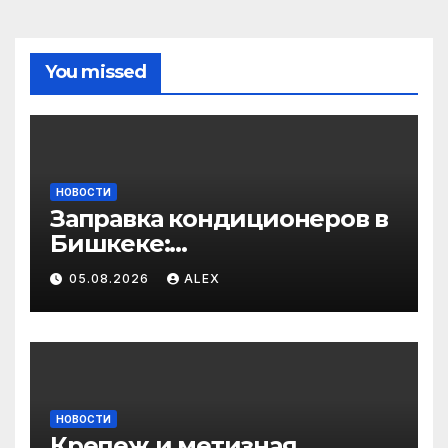
You missed
НОВОСТИ
Заправка кондиционеров в
Бишкеке:
профессиональные услуги
05.08.2026
ALEX
для дома и авто
НОВОСТИ
Крепеж и метизная