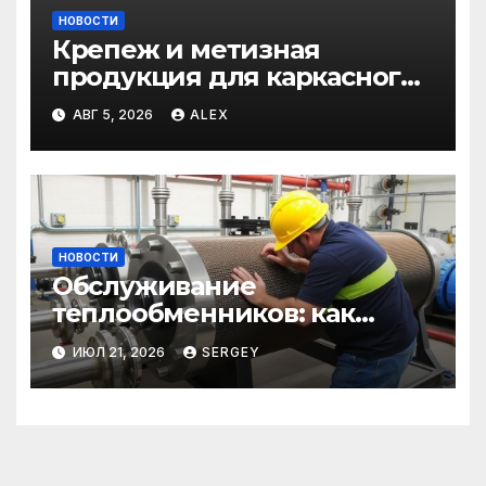
НОВОСТИ
Крепеж и метизная
продукция для каркасного
и загородного
АВГ 5, 2026
ALEX
строительства: от
саморезов до анкеров
НОВОСТИ
Обслуживание
теплообменников: как
сохранить эффективность и
ИЮЛ 21, 2026
SERGEY
избежать простоев