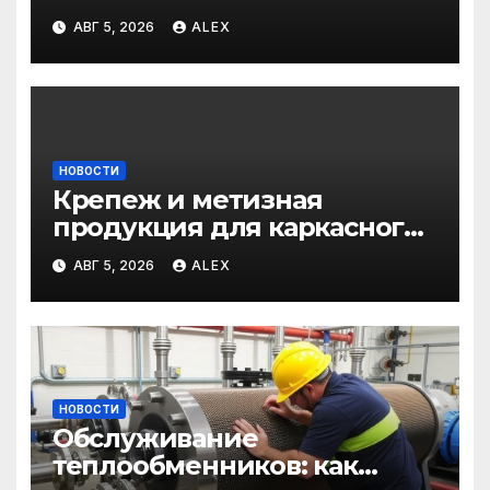
профессиональные услуги
АВГ 5, 2026
ALEX
для дома и авто
НОВОСТИ
Крепеж и метизная
продукция для каркасного
и загородного
АВГ 5, 2026
ALEX
строительства: от
саморезов до анкеров
НОВОСТИ
Обслуживание
теплообменников: как