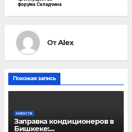
записям
форума Складчина
От
Alex
Похожая запись
НОВОСТИ
Заправка кондиционеров в
Бишкеке: