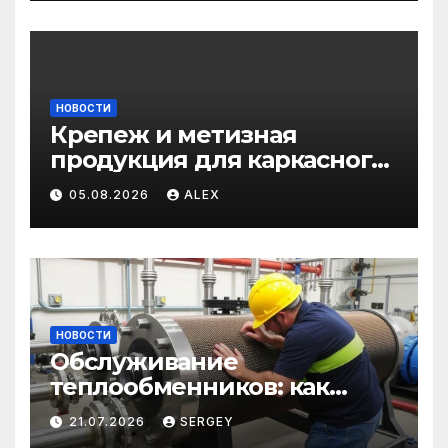
НОВОСТИ
Крепеж и метизная
продукция для каркасного
и загородного
05.08.2026
ALEX
строительства: от
саморезов до анкеров
НОВОСТИ
Обслуживание
теплообменников: как
сохранить эффективность
21.07.2026
SERGEY
и избежать простоев