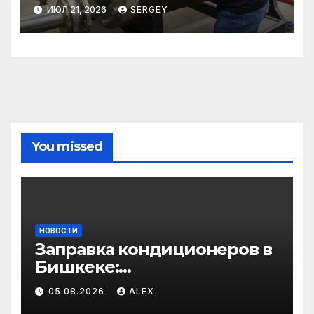
сохранить эффективность и
ИЮЛ 21, 2026
SERGEY
избежать простоев
You missed
НОВОСТИ
Заправка кондиционеров в
Бишкеке:
профессиональные услуги
05.08.2026
ALEX
для дома и авто