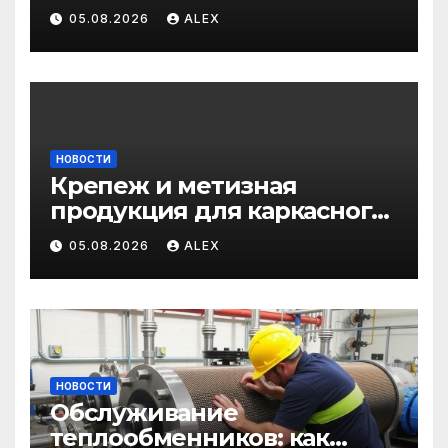
профессиональные услуги
05.08.2026
ALEX
для дома и авто
НОВОСТИ
Крепеж и метизная
продукция для каркасного
и загородного
05.08.2026
ALEX
строительства: от
саморезов до анкеров
НОВОСТИ
Обслуживание
теплообменников: как