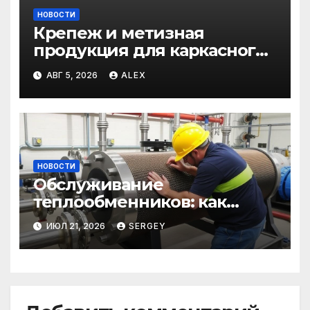
НОВОСТИ
Крепеж и метизная
продукция для каркасного
и загородного
АВГ 5, 2026
ALEX
строительства: от
саморезов до анкеров
НОВОСТИ
Обслуживание
теплообменников: как
сохранить эффективность и
ИЮЛ 21, 2026
SERGEY
избежать простоев