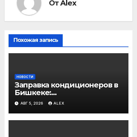
От
Alex
Похожая запись
НОВОСТИ
Заправка кондиционеров в
Бишкеке:
профессиональные услуги
АВГ 5, 2026
ALEX
для дома и авто