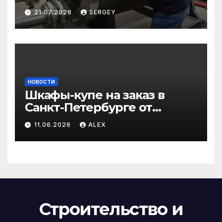
сохранить эффективность
21.07.2026
SERGEY
и избежать простоев
НОВОСТИ
Шкафы-купе на заказ в
Санкт-Петербурге от
производителя по
11.06.2026
ALEX
доступным ценам
Строительство и