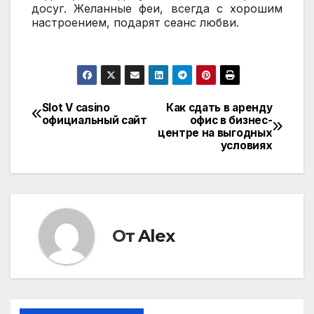
досуг. Желанные феи, всегда с хорошим
настроением, подарят сеанс любви.
Slot V casino
Как сдать в аренду
Навигация
официальный сайт
офис в бизнес-
центре на выгодных
по
условиях
записям
От
Alex