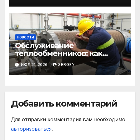
строительства: от
саморезов до анкеров
НОВОСТИ
Обслуживание
теплообменников: как
сохранить эффективность и
ИЮЛ 21, 2026
SERGEY
избежать простоев
Добавить комментарий
Для отправки комментария вам необходимо
авторизоваться
.