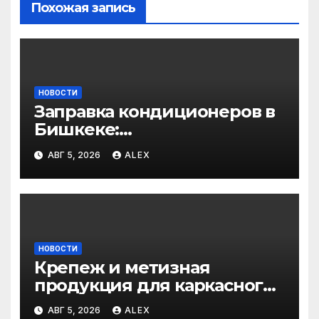
Похожая запись
НОВОСТИ
Заправка кондиционеров в
Бишкеке:
профессиональные услуги
АВГ 5, 2026
ALEX
для дома и авто
НОВОСТИ
Крепеж и метизная
продукция для каркасного
и загородного
АВГ 5, 2026
ALEX