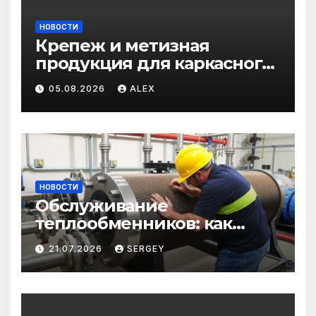
НОВОСТИ
Крепеж и метизная
продукция для каркасного
и загородного
05.08.2026
ALEX
строительства: от
саморезов до анкеров
НОВОСТИ
Обслуживание
теплообменников: как
сохранить эффективность
21.07.2026
SERGEY
и избежать простоев