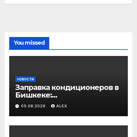
You missed
НОВОСТИ
Заправка кондиционеров в
Бишкеке:
профессиональные услуги
05.08.2026
ALEX
для дома и авто